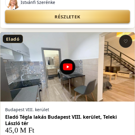
Istvánfi Szerénke
RÉSZLETEK
Eladó
♡
Budapest VIII. kerület
Eladó Tégla lakás Budapest VIII. kerület, Teleki
László tér
45,0 M Ft