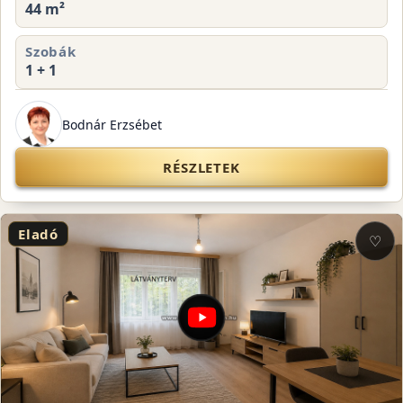
44 m²
Szobák
1 + 1
Bodnár Erzsébet
RÉSZLETEK
Eladó
♡