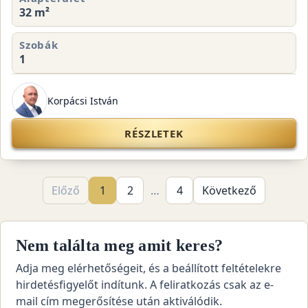
32 m²
Szobák
1
Korpácsi István
RÉSZLETEK
Előző
1
2
…
4
Következő
Nem találta meg amit keres?
Adja meg elérhetőségeit, és a beállított feltételekre
hirdetésfigyelőt indítunk. A feliratkozás csak az e-
mail cím megerősítése után aktiválódik.