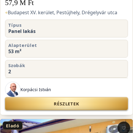
57,9 M Ft
⌖
Budapest XV. kerület, Pestújhely, Drégelyvár utca
Típus
Panel lakás
Alapterület
53 m²
Szobák
2
Korpácsi István
RÉSZLETEK
Eladó
♡