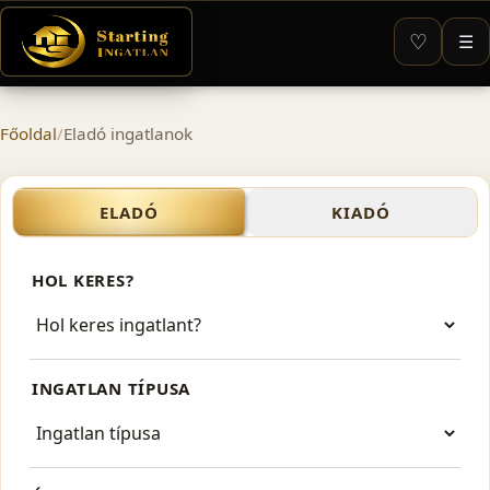
♡
☰
Főoldal
/
Eladó ingatlanok
Eladó ingatlan 40-60 millió 
ELADÓ
KIADÓ
HOL KERES?
INGATLAN TÍPUSA