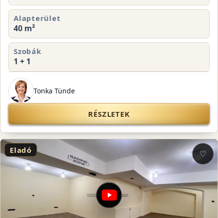
Alapterület
40 m²
Szobák
1 + 1
Tonka Tünde
RÉSZLETEK
Eladó
♡