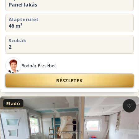
Panel lakás
Alapterület
46 m²
Szobák
2
Bodnár Erzsébet
RÉSZLETEK
Eladó
♡