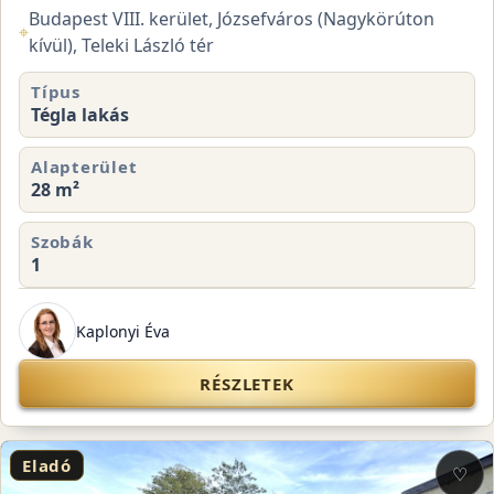
Budapest VIII. kerület, Józsefváros (Nagykörúton
⌖
kívül), Teleki László tér
Típus
Tégla lakás
Alapterület
28 m²
Szobák
1
Kaplonyi Éva
RÉSZLETEK
Eladó
♡