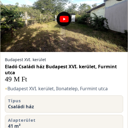
Budapest XVI. kerület
Eladó Családi ház Budapest XVI. kerület, Furmint
utca
49 M Ft
⌖
Budapest XVI. kerület, Ilonatelep, Furmint utca
Típus
Családi ház
Alapterület
41 m²