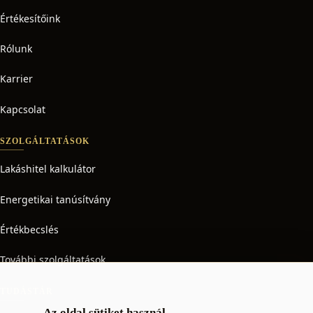
Értékesítőink
Rólunk
Karrier
Kapcsolat
SZOLGÁLTATÁSOK
Lakáshitel kalkulátor
Energetikai tanúsítvány
Értékbecslés
További szolgáltatások
TUDÁSTÁR
Az oldal sütiket használ