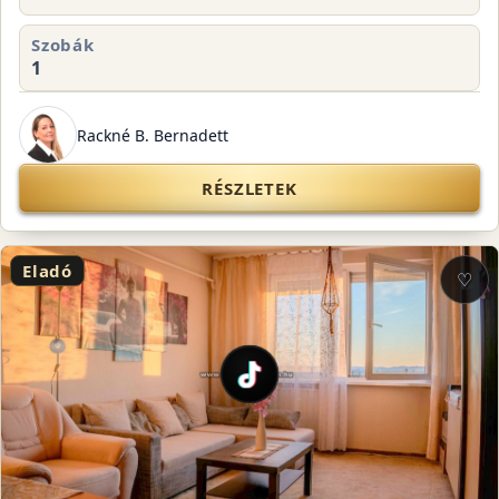
Szobák
1
Rackné B. Bernadett
RÉSZLETEK
Eladó
♡