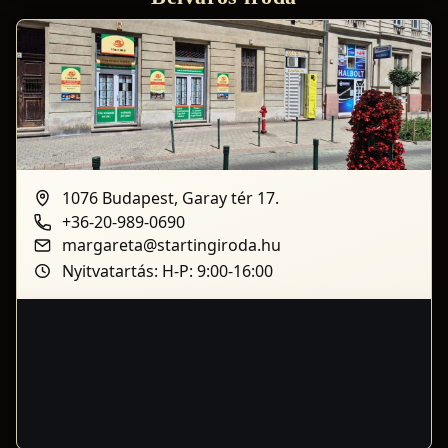
1076 Budapest, Garay tér 17.
+36-20-989-0690
margareta@startingiroda.hu
Nyitvatartás: H-P: 9:00-16:00