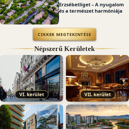
Erzsébetliget – A nyugalom
és a természet harmóniája
CIKKEK MEGTEKINTÉSE
Népszerű Kerületek
VI. kerület
VII. kerület