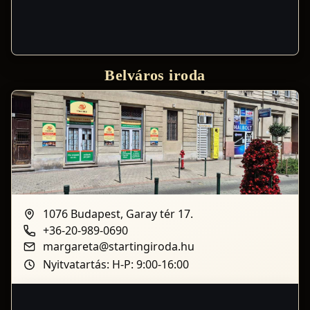
Belváros iroda
1076 Budapest, Garay tér 17.
+36-20-989-0690
margareta@startingiroda.hu
Nyitvatartás: H-P: 9:00-16:00