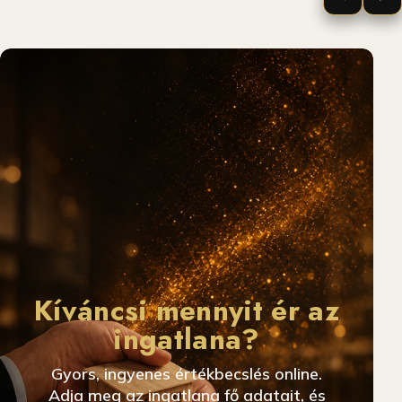
Kíváncsi mennyit ér az
ingatlana?
Gyors, ingyenes értékbecslés online.
Adja meg az ingatlana fő adatait, és