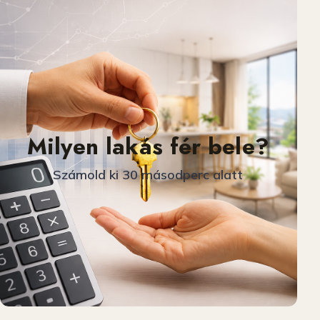
Milyen lakás fér bele?
Számold ki 30 másodperc alatt