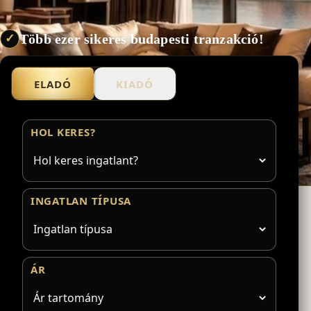
Több ezer sikeres budapesti tranzakció!
✓
ELADÓ
KIADÓ
HOL KERES?
INGATLAN TÍPUSA
ÁR