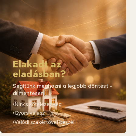
Elakadt az
eladásban?
Segítünk meghozni a legjobb döntést -
díjmentesen
•
Nincs kötelezettség
•
Gyors válasz
•
Valódi szakértővel beszél