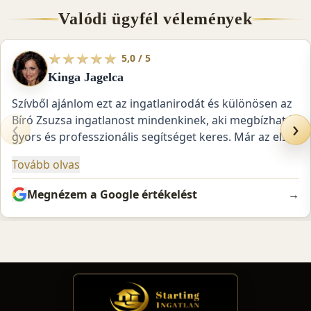
Valódi ügyfél vélemények
★
★
★
★
★
5,0 / 5
Kinga Jagelca
Szívből ajánlom ezt az ingatlanirodát és különösen az
+36 1 604 3838
Bíró Zsuzsa ingatlanost mindenkinek, aki megbízható,
‹
›
gyors és professzionális segítséget keres. Már az első
pillanattól kezdve maximálisan figyelembe vették az
Tovább olvas
igényeimet, és végig úgy éreztem, hogy a legjobb
kezekben van az ingatlanom. Rendkívül rövid idő alatt
Megnézem a Google értékelést
→
sikerült értékesíteniük a 13 kerületi ingatlanomat,
miközben minden lépésről folyamatosan
1 / 32
tájékoztattak. Ami számomra különösen sokat
jelentett, hogy a teljes ügyintézést és adminisztrációt
kifogástalanul lebonyolították, miközben én külföldön
tartózkodtam. Egyetlen pillanatig sem kellett
aggódnom, mert minden dokumentumot, egyeztetést