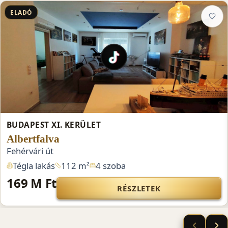
ELADÓ
BUDAPEST XI. KERÜLET
Albertfalva
Fehérvári út
Tégla lakás
112 m²
4 szoba
169 M Ft
RÉSZLETEK