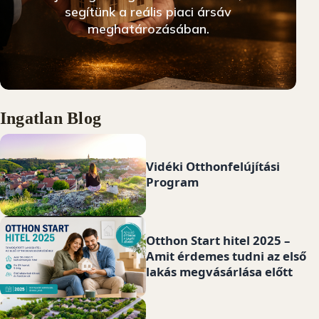
segítünk a reális piaci ársáv
meghatározásában.
Ingatlan Blog és Népszerű Kerületek
Ingatlan Blog
Vidéki Otthonfelújítási
Program
ÉRTÉKBECSLÉS INDÍTÁSA
Otthon Start hitel 2025 –
Amit érdemes tudni az első
lakás megvásárlása előtt