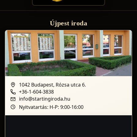
és hivatalos teendőt precízen, pontosan és
professzionálisan intéztek. Tényleg nyugodtan
hátradőlhettem, hiszen tudtam, hogy minden a lehető
Újpest iroda
legnagyobb rendben zajlik. Ritkán találkozni ennyire
felkészült, lelkiismeretes és megbízható
szakemberekkel. Hálás vagyok a kiemelkedő
munkájukért, és teljes szívből ajánlom őket
mindenkinek, aki stresszmentesen, biztonságban és a
lehető legjobb eredménnyel szeretné eladni az
ingatlanát. Köszönöm a fantasztikus munkát!
1042 Budapest, Rózsa utca 6.
+36-1-604-3838
info@startingiroda.hu
Nyitvatartás: H-P: 9:00-16:00