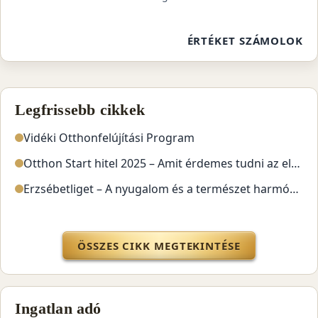
ÉRTÉKET SZÁMOLOK
Kiemelt blog és szolgáltatás blokkok
Legfrissebb cikkek
Vidéki Otthonfelújítási Program
Otthon Start hitel 2025 – Amit érdemes tudni az első lakás megvásárlása előtt
Erzsébetliget – A nyugalom és a természet harmóniája
ÖSSZES CIKK MEGTEKINTÉSE
Ingatlan adó