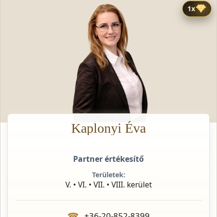
1x
Kaplonyi Éva
Partner értékesítő
Területek:
V. • VI. • VII. • VIII. kerület
☎
+36-20-852-8399