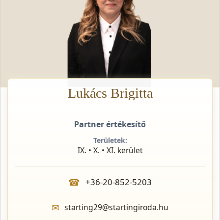
Lukács Brigitta
Partner értékesítő
Területek:
IX. • X. • XI. kerület
☎
+36-20-852-5203
✉
starting29@startingiroda.hu