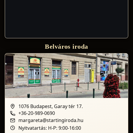
Belváros iroda
1076 Budapest, Garay tér 17.
+36-20-989-0690
margareta@startingiroda.hu
Nyitvatartás: H-P: 9:00-16:00