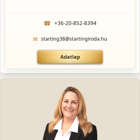
☎
+36-20-852-8394
✉
starting38@startingiroda.hu
Adatlap