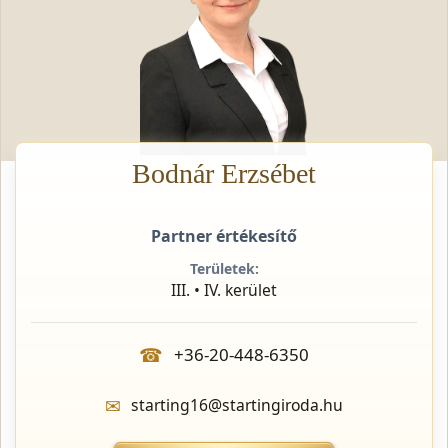
Bodnár Erzsébet
Partner értékesítő
Területek:
III. • IV. kerület
☎
+36-20-448-6350
✉
starting16@startingiroda.hu