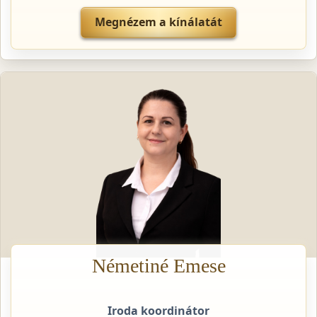
Megnézem a kínálatát
Németiné Emese
Iroda koordinátor