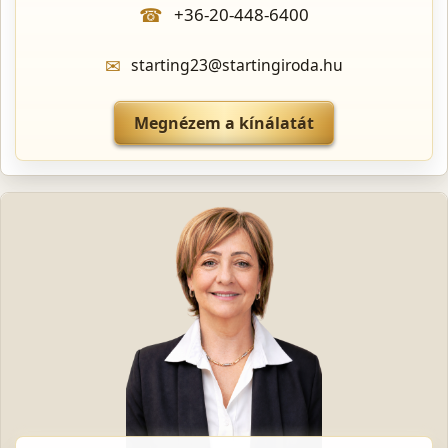
☎
+36-20-448-6400
✉
starting23@startingiroda.hu
Megnézem a kínálatát