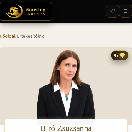
♡
☰
Főoldal
/
Értékesítőink
Értékesítőink
5x
Biró Zsuzsanna