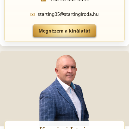
✉
starting35@startingiroda.hu
Megnézem a kínálatát