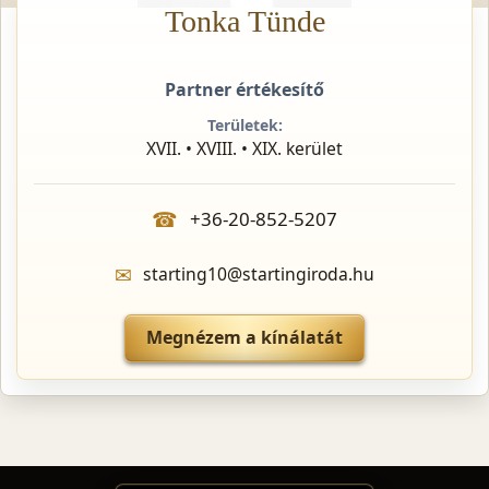
Tonka Tünde
Partner értékesítő
Területek:
XVII. • XVIII. • XIX. kerület
☎
+36-20-852-5207
✉
starting10@startingiroda.hu
Megnézem a kínálatát