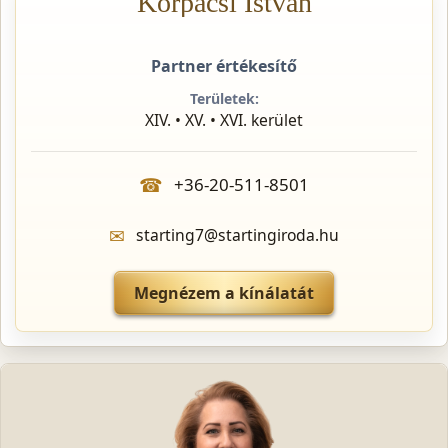
Korpácsi István
Partner értékesítő
Területek:
XIV. • XV. • XVI. kerület
☎
+36-20-511-8501
✉
starting7@startingiroda.hu
Megnézem a kínálatát