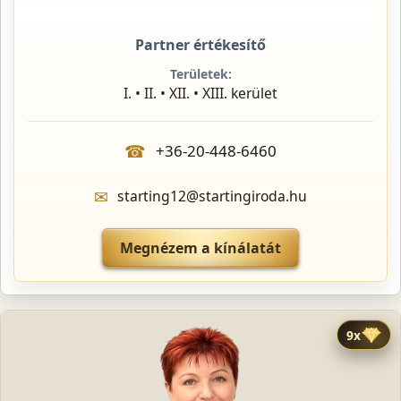
Partner értékesítő
Területek:
I. • II. • XII. • XIII. kerület
☎
+36-20-448-6460
✉
starting12@startingiroda.hu
Megnézem a kínálatát
9x