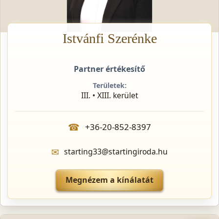
Istvánfi Szerénke
Partner értékesítő
Területek:
III. • XIII. kerület
☎
+36-20-852-8397
✉
starting33@startingiroda.hu
Megnézem a kínálatát