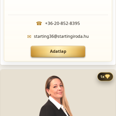
☎
+36-20-852-8395
✉
starting36@startingiroda.hu
Adatlap
1x