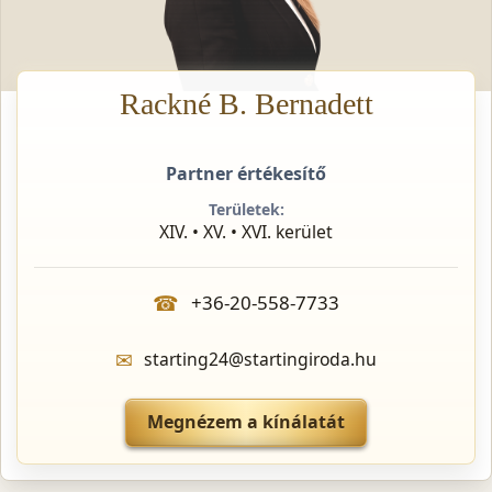
Rackné B. Bernadett
Partner értékesítő
Területek:
XIV. • XV. • XVI. kerület
☎
+36-20-558-7733
✉
starting24@startingiroda.hu
Megnézem a kínálatát