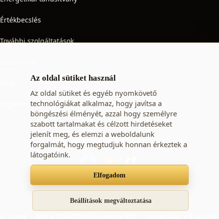
Értékbecslés
További szolgáltatások
TUDÁSTÁR
Az oldal sütiket használ
Blog
Az oldal sütiket és egyéb nyomkövető
technológiákat alkalmaz, hogy javítsa a
Ingatlan adó
böngészési élményét, azzal hogy személyre
szabott tartalmakat és célzott hirdetéseket
jelenít meg, és elemzi a weboldalunk
KÖVESSEN MINKET
forgalmát, hogy megtudjuk honnan érkeztek a
látogatóink.
Elfogadom
Süti beállítások
Adatkezelési tájékoztató
ÁSZF
Beállítások megváltoztatása
© 2009 - 2026 STARTING-Immo Kft. - ingatlan vásárlás,