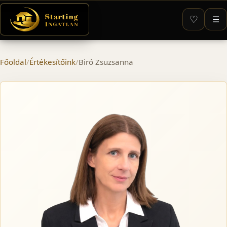
♡
☰
Főoldal
/
Értékesítőink
/
Biró Zsuzsanna