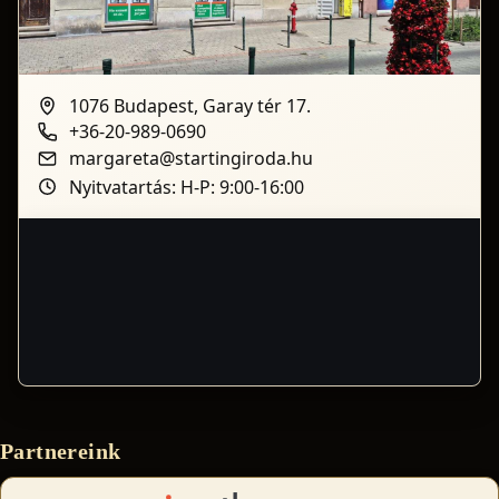
1076 Budapest, Garay tér 17.
+36-20-989-0690
margareta@startingiroda.hu
Nyitvatartás: H-P: 9:00-16:00
Partnereink