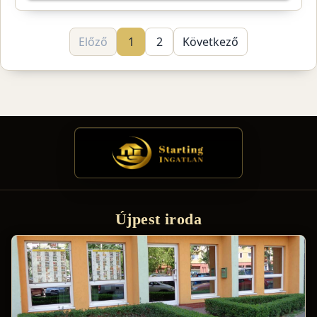
Előző
1
2
Következő
Újpest iroda