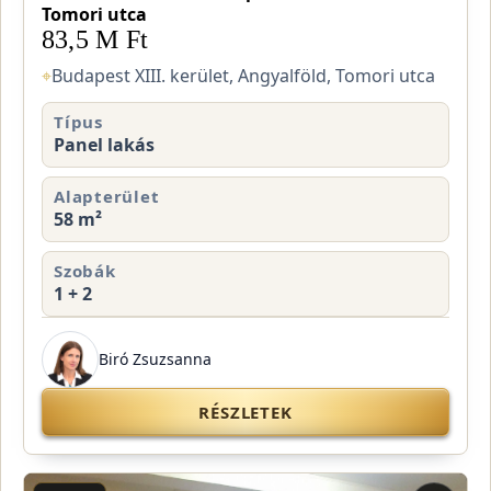
Tomori utca
83,5 M Ft
⌖
Budapest XIII. kerület, Angyalföld, Tomori utca
Típus
Panel lakás
Alapterület
58 m²
Szobák
1 + 2
Biró Zsuzsanna
RÉSZLETEK