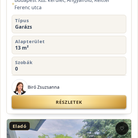
⌖
Ferenc utca
Típus
Garázs
Alapterület
13 m²
Szobák
0
Biró Zsuzsanna
RÉSZLETEK
Eladó
♡