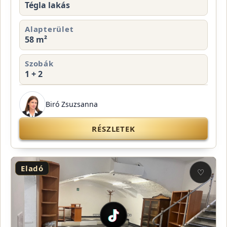
Tégla lakás
Alapterület
58 m²
Szobák
1 + 2
Biró Zsuzsanna
RÉSZLETEK
Eladó
♡