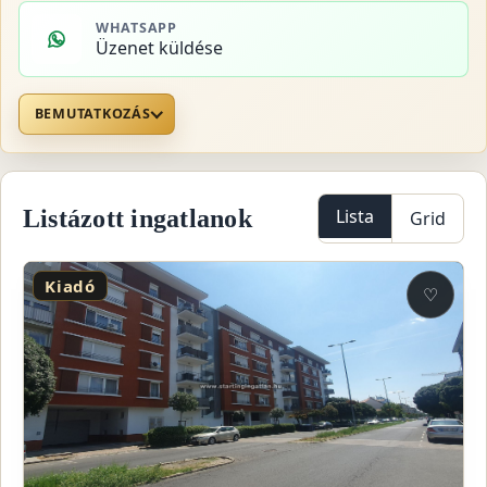
WHATSAPP
Üzenet küldése
BEMUTATKOZÁS
Listázott ingatlanok
Lista
Grid
Kiadó
♡