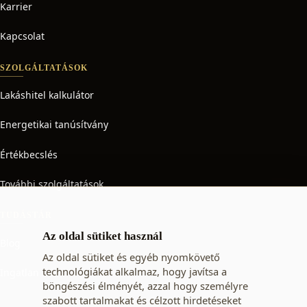
Karrier
Kapcsolat
SZOLGÁLTATÁSOK
Lakáshitel kalkulátor
Energetikai tanúsítvány
Értékbecslés
További szolgáltatások
TUDÁSTÁR
Az oldal sütiket használ
Blog
Az oldal sütiket és egyéb nyomkövető
technológiákat alkalmaz, hogy javítsa a
Ingatlan adó
böngészési élményét, azzal hogy személyre
szabott tartalmakat és célzott hirdetéseket