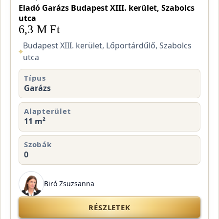
Eladó Garázs Budapest XIII. kerület, Szabolcs
utca
6,3 M Ft
Budapest XIII. kerület, Lőportárdűlő, Szabolcs
⌖
utca
Típus
Garázs
Alapterület
11 m²
Szobák
0
Biró Zsuzsanna
RÉSZLETEK