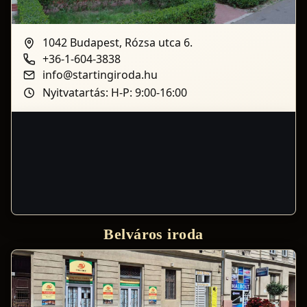
1042 Budapest, Rózsa utca 6.
+36-1-604-3838
info@startingiroda.hu
Nyitvatartás: H-P: 9:00-16:00
Belváros iroda