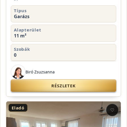
Típus
Garázs
Alapterület
11 m²
Szobák
0
Biró Zsuzsanna
RÉSZLETEK
Eladó
♡