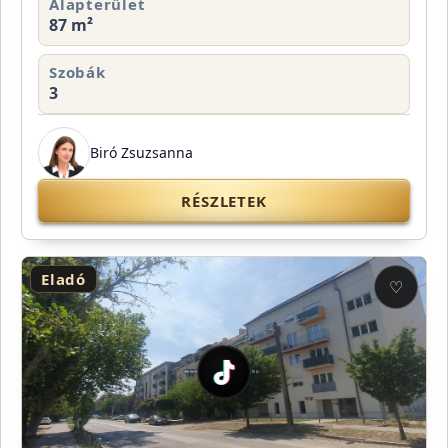
Alapterület
87 m²
Szobák
3
Biró Zsuzsanna
RÉSZLETEK
Eladó
♡