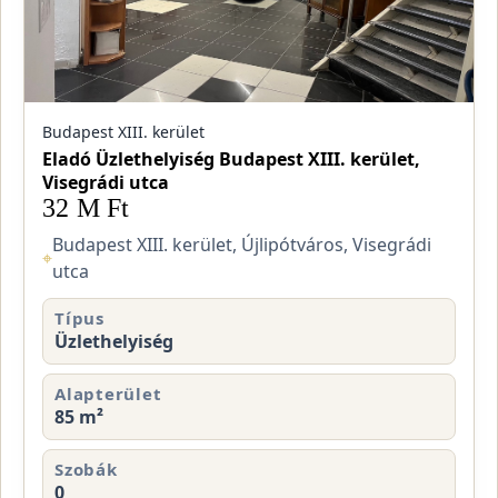
Budapest XIII. kerület
Eladó Üzlethelyiség Budapest XIII. kerület,
Visegrádi utca
32 M Ft
Budapest XIII. kerület, Újlipótváros, Visegrádi
⌖
utca
Típus
Üzlethelyiség
Alapterület
85 m²
Szobák
0