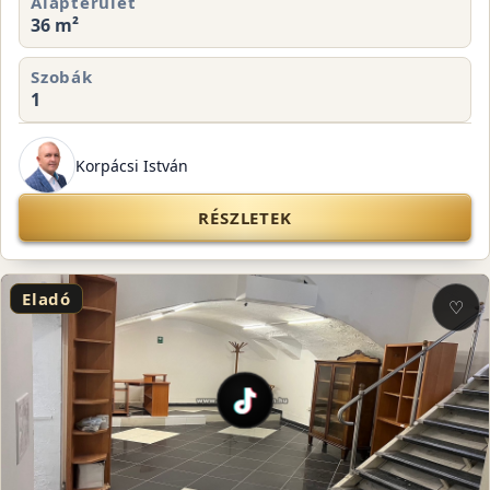
Alapterület
36 m²
Szobák
1
Korpácsi István
RÉSZLETEK
Eladó
♡