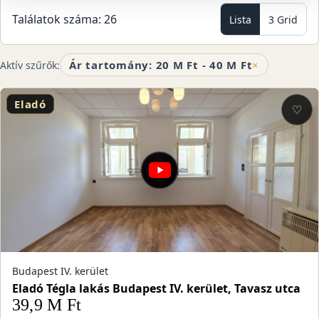
Találatok száma: 26
Lista
3 Grid
Ár tartomány: 20 M Ft - 40 M Ft
×
Aktív szűrők:
Eladó
♡
Budapest IV. kerület
Eladó Tégla lakás Budapest IV. kerület, Tavasz utca
39,9 M Ft