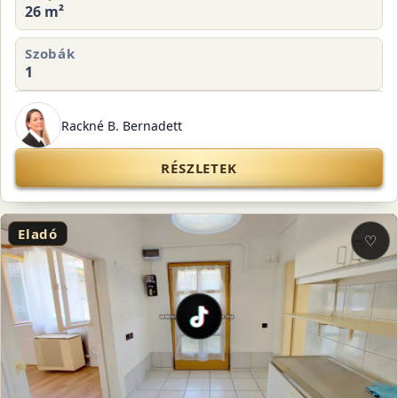
26 m²
Szobák
1
Rackné B. Bernadett
RÉSZLETEK
Eladó
♡