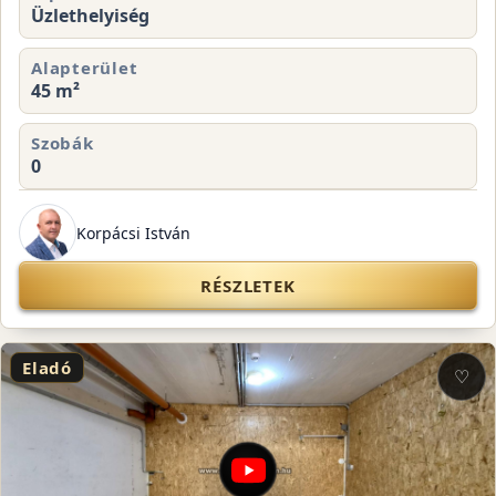
Üzlethelyiség
Alapterület
45 m²
Szobák
0
Korpácsi István
RÉSZLETEK
Eladó
♡