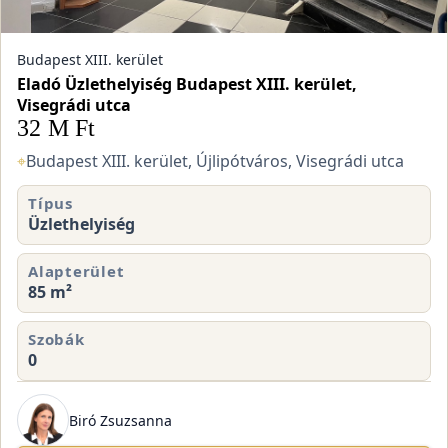
Budapest XIII. kerület
Eladó Üzlethelyiség Budapest XIII. kerület,
Visegrádi utca
32 M Ft
⌖
Budapest XIII. kerület, Újlipótváros, Visegrádi utca
Típus
Üzlethelyiség
Alapterület
85 m²
Szobák
0
Biró Zsuzsanna