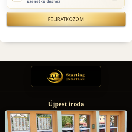
üzenetküldéshez
FELIRATKOZOM
Újpest iroda