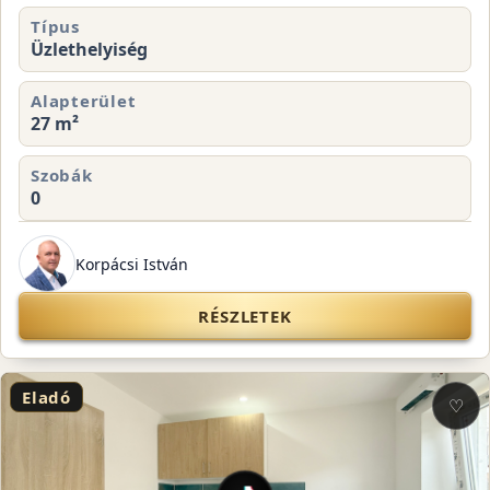
Típus
Üzlethelyiség
Alapterület
27 m²
Szobák
0
Korpácsi István
RÉSZLETEK
Eladó
♡