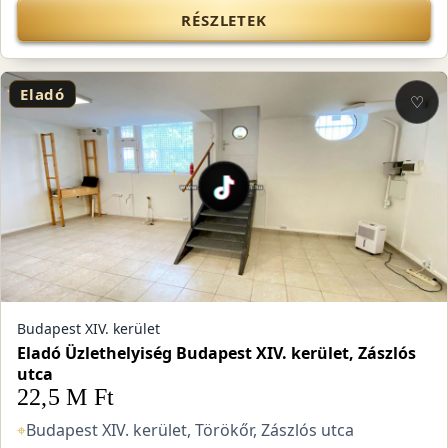
RÉSZLETEK
Eladó
♡
Budapest XIV. kerület
Eladó Üzlethelyiség Budapest XIV. kerület, Zászlós
utca
22,5 M Ft
⌖
Budapest XIV. kerület, Törökőr, Zászlós utca