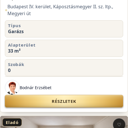
Budapest IV. kerület, Káposztásmegyer II. sz. ltp.,
⌖
Megyeri út
Típus
Garázs
Alapterület
33 m²
Szobák
0
Bodnár Erzsébet
RÉSZLETEK
Eladó
♡