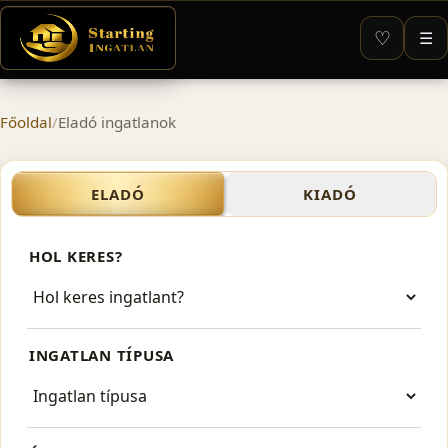
♡
☰
Főoldal
/
Eladó ingatlanok
Eladó ingatlan 20-40 millió 
ELADÓ
KIADÓ
HOL KERES?
INGATLAN TÍPUSA