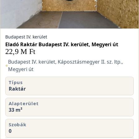
Budapest IV. kerület
Eladó Raktár Budapest IV. kerület, Megyeri út
22,9 M Ft
Budapest IV. kerület, Káposztásmegyer II. sz. ltp.,
⌖
Megyeri út
Típus
Raktár
Alapterület
33 m²
Szobák
0