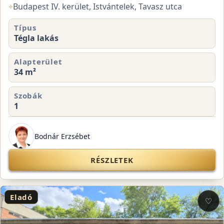
⌖
Budapest IV. kerület, Istvántelek, Tavasz utca
Típus
Tégla lakás
Alapterület
34 m²
Szobák
1
Bodnár Erzsébet
RÉSZLETEK
Eladó
♡