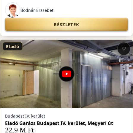
Bodnár Erzsébet
RÉSZLETEK
Eladó
♡
Budapest IV. kerület
Eladó Garázs Budapest IV. kerület, Megyeri út
22,9 M Ft