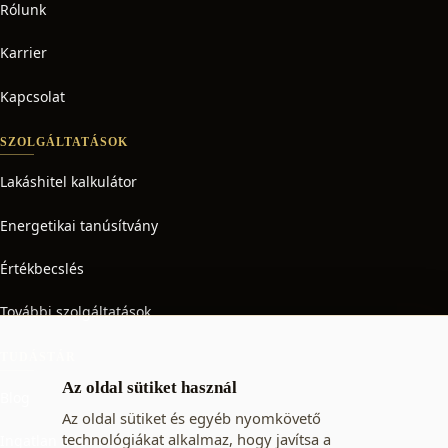
Rólunk
Karrier
Kapcsolat
SZOLGÁLTATÁSOK
Lakáshitel kalkulátor
Energetikai tanúsítvány
Értékbecslés
További szolgáltatások
TUDÁSTÁR
Az oldal sütiket használ
Blog
Az oldal sütiket és egyéb nyomkövető
technológiákat alkalmaz, hogy javítsa a
Ingatlan adó