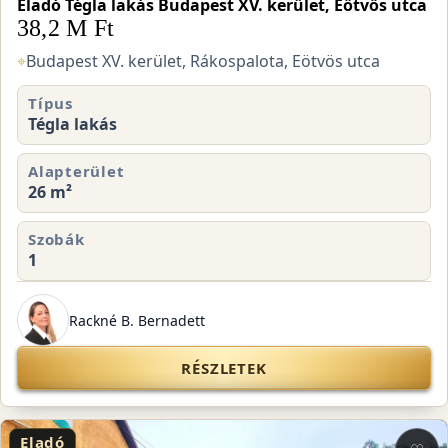
Eladó Tégla lakás Budapest XV. kerület, Eötvös utca
38,2 M Ft
⌖
Budapest XV. kerület, Rákospalota, Eötvös utca
Típus
Tégla lakás
Alapterület
26 m²
Szobák
1
Rackné B. Bernadett
RÉSZLETEK
Eladó