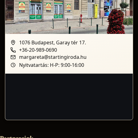
1076 Budapest, Garay tér 17.
+36-20-989-0690
margareta@startingiroda.hu
Nyitvatartás: H-P: 9:00-16:00
Partnereink