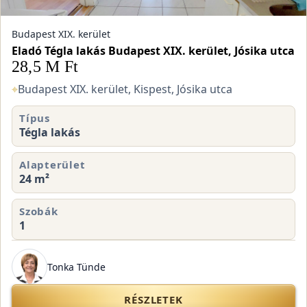
Budapest XIX. kerület
Eladó Tégla lakás Budapest XIX. kerület, Jósika utca
28,5 M Ft
⌖
Budapest XIX. kerület, Kispest, Jósika utca
Típus
Tégla lakás
Alapterület
24 m²
Szobák
1
Tonka Tünde
RÉSZLETEK