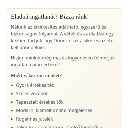
Eladná ingatlanát? Bízza ránk!
Nálunk az értékesítés átlátható, egyszerű és
biztonságos folyamat. A vételt és az eladást egy
kézben tartjuk - így Önnek csak a sikeres üzletet
kell ünnepelnie.
Hívjon minket még ma, és ingyenesen felmérjük
ingatlana piaci értékét!
Miért válasszon minket?
Gyors értékesítés
Széles vevőkör
Tapasztalt értékesítők
Modern, kiemelt online megjelenés
Rugalmas jutalék
Teljes körű ügyintézés az első lépéstől a