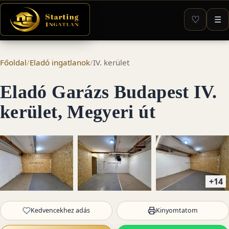
♡
☰
Főoldal
/
Eladó ingatlanok
/
IV. kerület
Eladó Garázs Budapest IV.
kerület, Megyeri út
+14
Kedvencekhez adás
Kinyomtatom