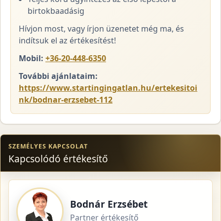
birtokbaadásig
Hívjon most, vagy írjon üzenetet még ma, és
indítsuk el az értékesítést!
Mobil:
+36-20-448-6350
További ajánlataim:
https://www.startingingatlan.hu/ertekesitoi
nk/bodnar-erzsebet-112
SZEMÉLYES KAPCSOLAT
Kapcsolódó értékesítő
Bodnár Erzsébet
Partner értékesítő