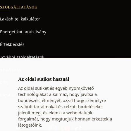
SZOLGÁLTATÁSOK
Lakáshitel kalkulátor
Energetikai tanúsítvány
Értékbecslés
További szolgáltatások
TUDÁSTÁR
Az oldal sütiket használ
Blog
Az oldal sütiket és egyéb nyomkövető
technológiákat alkalmaz, hogy javítsa a
Ingatlan adó
böngészési élményét, azzal hogy személyre
szabott tartalmakat és célzott hirdetéseket
jelenít meg, és elemzi a weboldalunk
KÖVESSEN MINKET
forgalmát, hogy megtudjuk honnan érkeztek a
látogatóink.