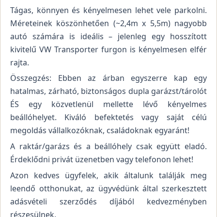
Tágas, könnyen és kényelmesen lehet vele parkolni.
Méreteinek köszönhetően (~2,4m x 5,5m) nagyobb
autó számára is ideális – jelenleg egy hosszított
kivitelű VW Transporter furgon is kényelmesen elfér
rajta.
Összegzés: Ebben az árban egyszerre kap egy
hatalmas, zárható, biztonságos dupla garázst/tárolót
ÉS egy közvetlenül mellette lévő kényelmes
beállóhelyet. Kiváló befektetés vagy saját célú
megoldás vállalkozóknak, családoknak egyaránt!
A raktár/garázs és a beállóhely csak együtt eladó.
Érdeklődni privát üzenetben vagy telefonon lehet!
Azon kedves ügyfelek, akik általunk találják meg
leendő otthonukat, az ügyvédünk által szerkesztett
adásvételi szerződés díjából kedvezményben
részesülnek.