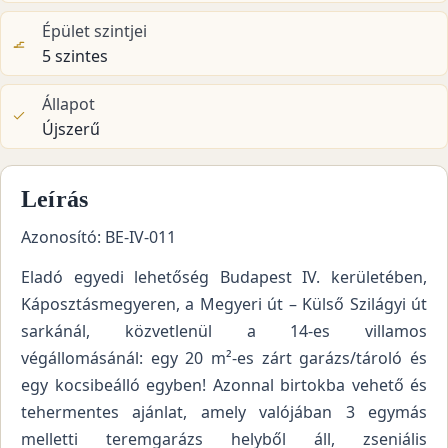
Épület szintjei
5 szintes
Állapot
Újszerű
Leírás
Azonosító: BE-IV-011
Eladó egyedi lehetőség Budapest IV. kerületében,
Káposztásmegyeren, a Megyeri út – Külső Szilágyi út
sarkánál, közvetlenül a 14-es villamos
végállomásánál: egy 20 m²-es zárt garázs/tároló és
egy kocsibeálló egyben! Azonnal birtokba vehető és
tehermentes ajánlat, amely valójában 3 egymás
melletti teremgarázs helyből áll, zseniális