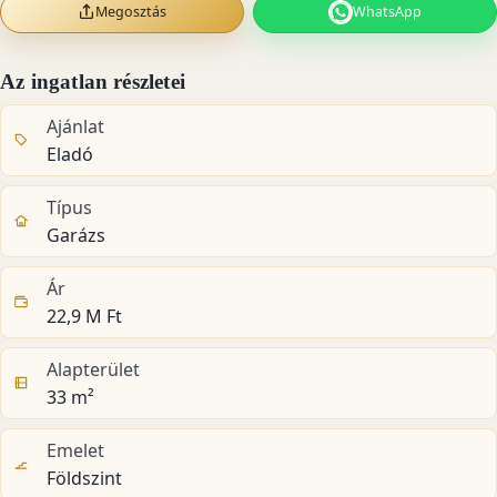
Megosztás
WhatsApp
Az ingatlan részletei
Ajánlat
Eladó
Típus
Garázs
Ár
22,9 M Ft
Alapterület
33 m²
Emelet
Földszint