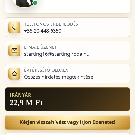
TELEFONOS ÉRDEKLŐDÉS
+36-20-448-6350
E-MAIL ÜZENET
starting16@startingiroda.hu
ÉRTÉKESÍTŐ OLDALA
Összes hirdetés megtekintése
IRÁNYÁR
22,9 M Ft
Kérjen visszahívást vagy írjon üzenetet!