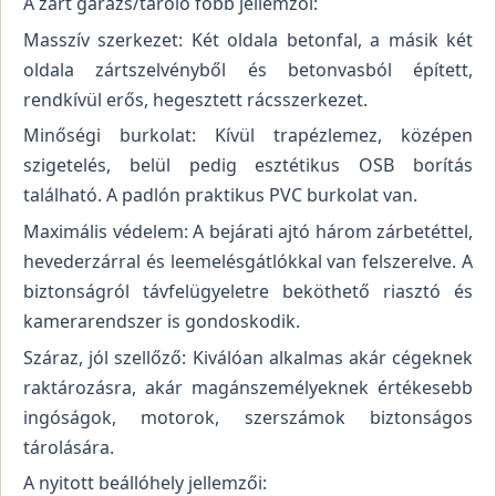
A zárt garázs/tároló főbb jellemzői:
Masszív szerkezet: Két oldala betonfal, a másik két
oldala zártszelvényből és betonvasból épített,
rendkívül erős, hegesztett rácsszerkezet.
Minőségi burkolat: Kívül trapézlemez, középen
szigetelés, belül pedig esztétikus OSB borítás
található. A padlón praktikus PVC burkolat van.
Maximális védelem: A bejárati ajtó három zárbetéttel,
hevederzárral és leemelésgátlókkal van felszerelve. A
biztonságról távfelügyeletre beköthető riasztó és
kamerarendszer is gondoskodik.
Száraz, jól szellőző: Kiválóan alkalmas akár cégeknek
raktározásra, akár magánszemélyeknek értékesebb
ingóságok, motorok, szerszámok biztonságos
tárolására.
A nyitott beállóhely jellemzői: