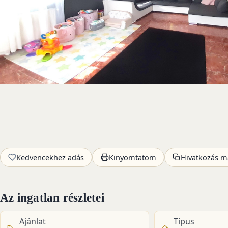
Kedvencekhez adás
Kinyomtatom
Hivatkozás m
Az ingatlan részletei
Ajánlat
Típus