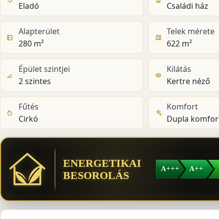
Eladó
Családi ház
Alapterület
Telek mérete
280 m²
622 m²
Épület szintjei
Kilátás
2 szintes
Kertre néző
Fűtés
Komfort
Cirkó
Dupla komfor
ENERGETIKAI
A+++
A++
BESOROLÁS