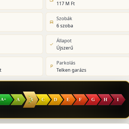
117 M Ft
Szobák
6 szoba
Állapot
Újszerű
Parkolás
t
Telken garázs
B
A
C
D
E
F
G
H
I
A+