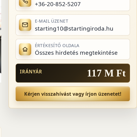
+36-20-852-5207
E-MAIL ÜZENET
starting10@startingiroda.hu
ÉRTÉKESÍTŐ OLDALA
Összes hirdetés megtekintése
117 M Ft
IRÁNYÁR
Kérjen visszahívást vagy írjon üzenetet!