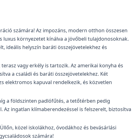
eneráció számára! Az impozáns, modern otthon összesen
s luxus környezetet kínálva a jövőbeli tulajdonosoknak.
t, ideális helyszín baráti összejövetelekhez és
terasz vagy erkély is tartozik. Az amerikai konyha és
ítva a családi és baráti összejövetelekhez. Két
zs elektromos kapuval rendelkezik, és közvetlen
míg a földszinten padlófűtés, a tetőtérben pedig
z ingatlan klímaberendezéssel is felszerelt, biztosítva
 Üllőn, közel iskolákhoz, óvodákhoz és bevásárlási
nagycsaládosok számára!