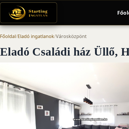
Főol
Főoldal
/
Eladó ingatlanok
/
Városközpönt
Eladó Családi ház Üllő, 