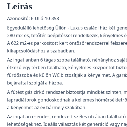
Leírás
Azonosító: E-Üllő-10-358
Egyedülálló lehetőség Üllőn - Luxus családi ház két g
280 m2-es, tetőtér beépítéssel rendelkezik, kényelmes é
A 622 m2-es parkosított kert öntözőrendszerrel felszerel
kikapcsolódáshoz a szabadban.
Az ingatlanban 6 tágas szoba található, néhányhoz saját 
étkező egy térben található, kényelmes központot biztos
fürdőszoba és külön WC biztosítják a kényelmet. A gará
bejárattal szolgál a házba.
A fűtést gáz cirkó rendszer biztosítja mindkét szinten, 
lapradiátorok gondoskodnak a kellemes hőmérsékletről. A
a kényelmet az év bármely szakában.
Az ingatlan csendes, rendezett széles utcában található
lehetőségekhez. Ideális választás két generáció vagy 