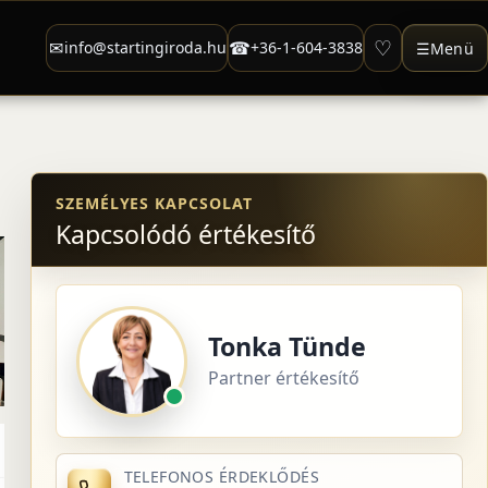
♡
✉
☎
info@startingiroda.hu
+36-1-604-3838
☰
Menü
SZEMÉLYES KAPCSOLAT
Kapcsolódó értékesítő
Tonka Tünde
Partner értékesítő
TELEFONOS ÉRDEKLŐDÉS