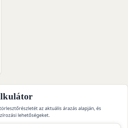
lkulátor
törlesztőrészletét az aktuális árazás alapján, és
szírozási lehetőségeket.