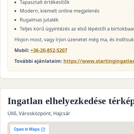
Tapasztalt értékesítők
Modern, kiemelt online megjelenés
Rugalmas jutalék
Teljes körű ügyintézés az első lépéstől a birtokba
Hívjon most, vagy írjon üzenetet még ma, és indítsuk 
Mobil:
+36-20-852-5207
További ajánlataim:
https://www.startingingatla
Ingatlan elhelyezkedése térké
Üllő, Városközpönt, Hajcsár