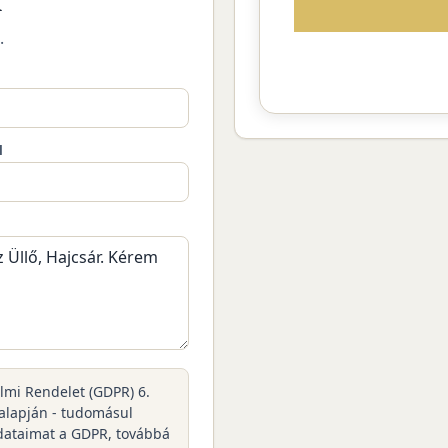
k
.
M
elmi Rendelet (GDPR) 6.
 alapján - tudomásul
dataimat a GDPR, továbbá