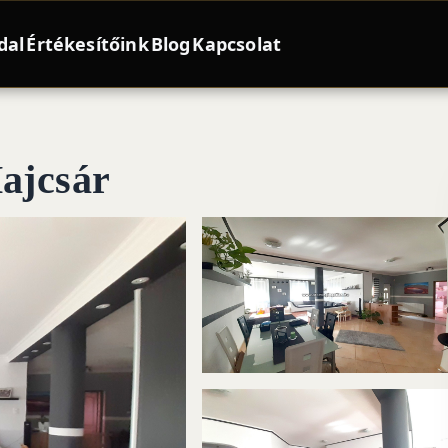
dal
Értékesítőink
Blog
Kapcsolat
Hajcsár