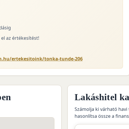
adásig
el az értékesítést!
n.hu/ertekesitoink/tonka-tunde-206
pen
Lakáshitel ka
Számolja ki várható havi 
hasonlítsa össze a finan