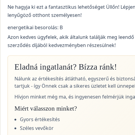
Ne hagyja ki ezt a fantasztikus lehetőséget Üllőn! Lépj
lenyűgöző otthont személyesen!
energetikai besorolás: B
Azon kedves ügyfelek, akik általunk találják meg leendő
szerződés díjából kedvezményben részesülnek!
Eladná ingatlanát? Bízza ránk!
Nálunk az értékesítés átlátható, egyszerű és biztons
tartjuk - így Önnek csak a sikeres üzletet kell ünnepel
Hívjon minket még ma, és ingyenesen felmérjük ingat
Miért válasszon minket?
Gyors értékesítés
Széles vevőkör