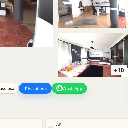
+10
ásolása
Facebook
WhatsApp
Ár