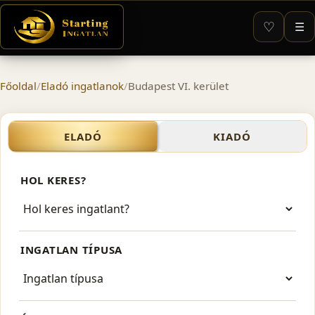
♡
☰
Főoldal
/
Eladó ingatlanok
/
Budapest VI. kerület
Eladó ingatlanok – Budapest
ELADÓ
KIADÓ
HOL KERES?
INGATLAN TÍPUSA