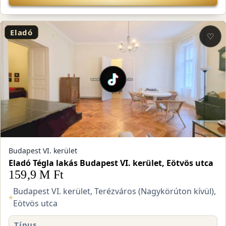
Eladó
♡
Budapest VI. kerület
Eladó Tégla lakás Budapest VI. kerület, Eötvös utca
159,9 M Ft
Budapest VI. kerület, Terézváros (Nagykörúton kívül),
⌖
Eötvös utca
Típus