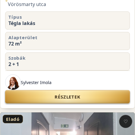
⌖
Vörösmarty utca
Típus
Tégla lakás
Alapterület
72 m²
Szobák
2 + 1
Sylvester Imola
RÉSZLETEK
Eladó
♡