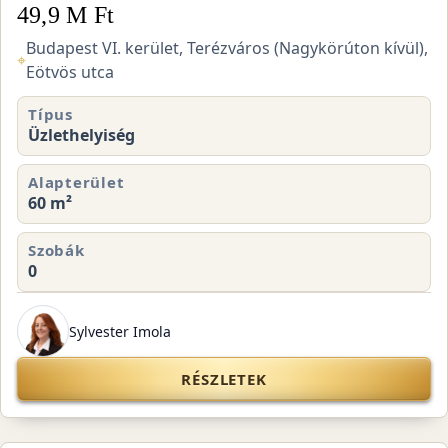
49,9 M Ft
Budapest VI. kerület, Terézváros (Nagykörúton kívül),
⌖
Eötvös utca
Típus
Üzlethelyiség
Alapterület
60 m²
Szobák
0
Sylvester Imola
RÉSZLETEK