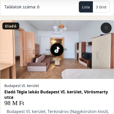
Találatok száma: 6
Lista
3 Grid
Eladó
♡
Budapest VI. kerület
Eladó Tégla lakás Budapest VI. kerület, Vörösmarty
utca
98 M Ft
Budapest VI. kerület, Terézváros (Nagykörúton kívül),