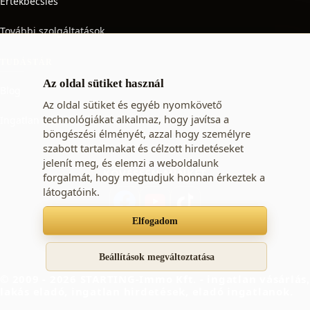
Értékbecslés
További szolgáltatások
TUDÁSTÁR
Az oldal sütiket használ
Blog
Az oldal sütiket és egyéb nyomkövető
technológiákat alkalmaz, hogy javítsa a
Ingatlan adó
böngészési élményét, azzal hogy személyre
szabott tartalmakat és célzott hirdetéseket
jelenít meg, és elemzi a weboldalunk
KÖVESSEN MINKET
forgalmát, hogy megtudjuk honnan érkeztek a
látogatóink.
Elfogadom
Süti beállítások
Adatkezelési tájékoztató
ÁSZF
Beállítások megváltoztatása
© 2009 - 2026 STARTING-Immo Kft. - ingatlan vásárlás,
lakás eladó, ingatlan hirdetések, eladó ingatlanok.