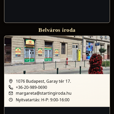
Belváros iroda
1076 Budapest, Garay tér 17.
+36-20-989-0690
margareta@startingiroda.hu
Nyitvatartás: H-P: 9:00-16:00