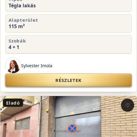
Tégla lakás
Alapterület
115 m²
Szobák
4 + 1
Sylvester Imola
RÉSZLETEK
Eladó
♡