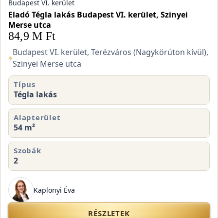
Budapest VI. kerület
Eladó Tégla lakás Budapest VI. kerület, Szinyei
Merse utca
84,9 M Ft
Budapest VI. kerület, Terézváros (Nagykörúton kívül),
⌖
Szinyei Merse utca
Típus
Tégla lakás
Alapterület
54 m²
Szobák
2
Kaplonyi Éva
RÉSZLETEK