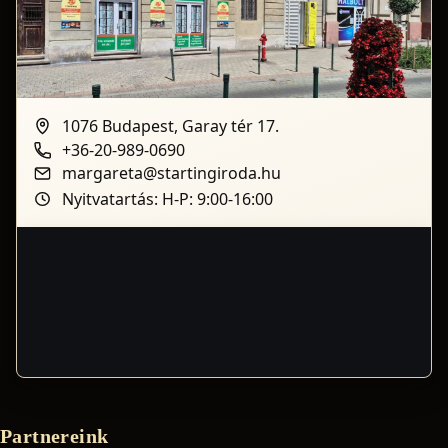
1076 Budapest, Garay tér 17.
+36-20-989-0690
margareta@startingiroda.hu
Nyitvatartás: H-P: 9:00-16:00
Partnereink