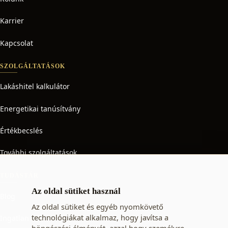
Karrier
Kapcsolat
SZOLGÁLTATÁSOK
Lakáshitel kalkulátor
Energetikai tanúsítvány
Értékbecslés
További szolgáltatások
TUDÁSTÁR
Az oldal sütiket használ
Blog
Az oldal sütiket és egyéb nyomkövető
technológiákat alkalmaz, hogy javítsa a
Ingatlan adó