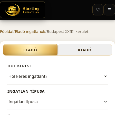
♡
☰
Főoldal
/
Eladó ingatlanok
/
Budapest XXIII. kerület
Eladó ingatlanok – Budapes
ELADÓ
KIADÓ
HOL KERES?
INGATLAN TÍPUSA