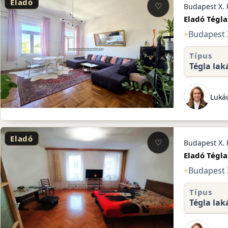
Eladó
♡
Budapest X. 
Eladó Tégla
⌖
Budapest 
Típus
Tégla lak
Lukác
Eladó
♡
Budapest X. 
Eladó Tégla
⌖
Budapest X
Típus
Tégla lak