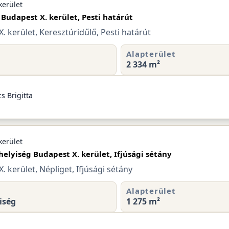
kerület
 Budapest X. kerület, Pesti határút
. kerület, Keresztúridűlő, Pesti határút
Alapterület
2 334 m²
s Brigitta
kerület
helyiség Budapest X. kerület, Ifjúsági sétány
. kerület, Népliget, Ifjúsági sétány
Alapterület
iség
1 275 m²