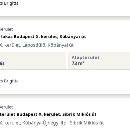
s Brigitta
kerület
 lakás Budapest X. kerület, Kőbányai út
. kerület, Laposdűlő, Kőbányai út
Alapterület
ás
73 m²
s Brigitta
kerület
 terület Budapest X. kerület, Sibrik Miklós út
. kerület, Kőbánya-Újhegyi ltp., Sibrik Miklós út