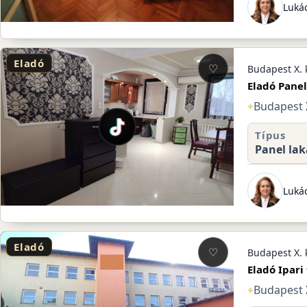
Lukác
Eladó
♡
Budapest X. 
Eladó Panel
⌖
Budapest X
Típus
Panel lak
Lukác
Eladó
♡
Budapest X. 
Eladó Ipari
⌖
Budapest X