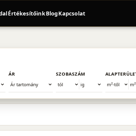
dal
Értékesítőink
Blog
Kapcsolat
t X. kerület
ÁR
SZOBASZÁM
ALAPTERÜLE