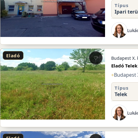
Típus
Ipari terü
Lukác
Eladó
♡
Budapest X. 
Eladó Telek
⌖
Budapest X
Típus
Telek
Lukác