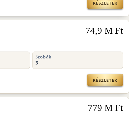
RÉSZLETEK
74,9 M Ft
Szobák
3
RÉSZLETEK
779 M Ft