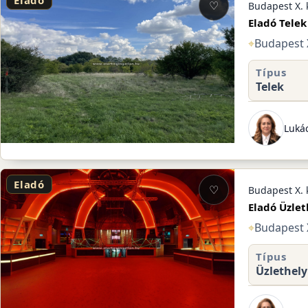
Eladó
♡
Budapest X. 
Eladó Telek
⌖
Budapest X
Típus
Telek
Lukác
Eladó
♡
Budapest X. 
Eladó Üzlet
⌖
Budapest X
Típus
Üzlethely