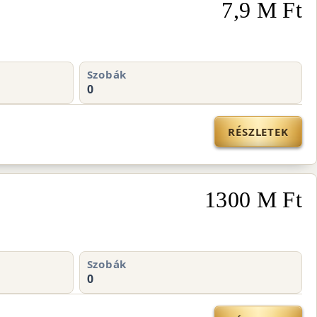
7,9 M Ft
Szobák
0
RÉSZLETEK
1300 M Ft
Szobák
0