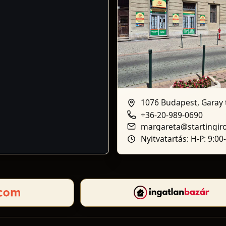
1076 Budapest, Garay t
+36-20-989-0690
margareta@startingir
Nyitvatartás: H-P: 9:00