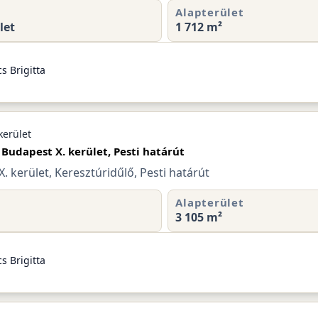
Alapterület
let
1 712 m²
s Brigitta
kerület
 Budapest X. kerület, Pesti határút
. kerület, Keresztúridűlő, Pesti határút
Alapterület
3 105 m²
s Brigitta