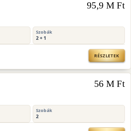
95,9 M Ft
Szobák
2 + 1
RÉSZLETEK
56 M Ft
Szobák
2