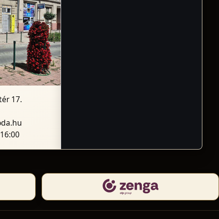
ér 17.
oda.hu
-16:00