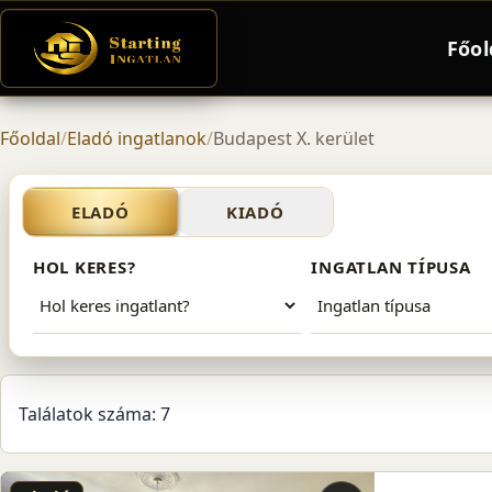
Főol
Főoldal
/
Eladó ingatlanok
/
Budapest X. kerület
Eladó ingatlanok – Budapes
ELADÓ
KIADÓ
HOL KERES?
INGATLAN TÍPUSA
Találatok száma: 7