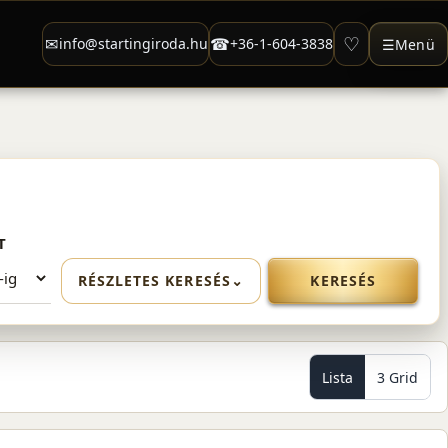
♡
✉
☎
info@startingiroda.hu
+36-1-604-3838
☰
Menü
T
RÉSZLETES KERESÉS
⌄
KERESÉS
Lista
3 Grid