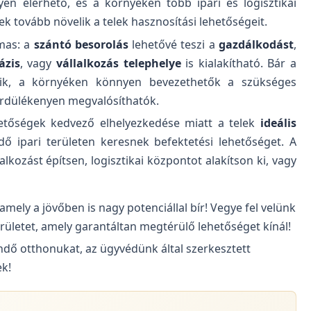
en elérhető, és a környéken több ipari és logisztikai
k tovább növelik a telek hasznosítási lehetőségeit.
lmas: a
szántó besorolás
lehetővé teszi a
gazdálkodást
,
ázis
, vagy
vállalkozás telephelye
is kialakítható. Bár a
ezik, a környéken könnyen bevezethetők a szükséges
 gördülékenyen megvalósíthatók.
etőségek kedvező elhelyezkedése miatt a telek
ideális
 ipari területen keresnek befektetési lehetőséget. A
lalkozást építsen, logisztikai központot alakítson ki, vagy
amely a jövőben is nagy potenciállal bír! Vegye fel velünk
erületet, amely garantáltan megtérülő lehetőséget kínál!
ndő otthonukat, az ügyvédünk által szerkesztett
ek!