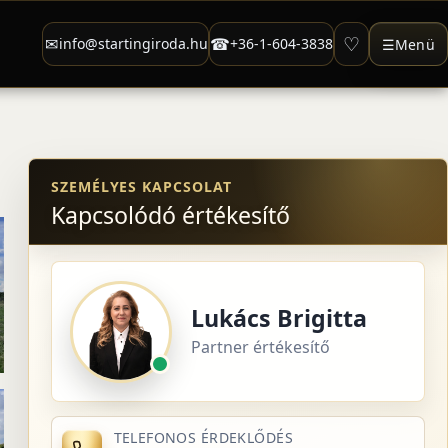
♡
✉
☎
info@startingiroda.hu
+36-1-604-3838
☰
Menü
SZEMÉLYES KAPCSOLAT
Kapcsolódó értékesítő
Lukács Brigitta
Partner értékesítő
TELEFONOS ÉRDEKLŐDÉS