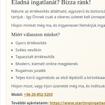
Eladná ingatlanát? Bízza ránk!
Nálunk az értékesítés átlátható, egyszerű és biztons
tartjuk - így Önnek csak a sikeres üzletet kell ünnepel
Hívjon minket még ma, és ingyenesen felmérjük ingat
Miért válasszon minket?
Gyors értékesítés
Széles vevőkör
Tapasztalt értékesítők
Modern, kiemelt online megjelenés
Rugalmas jutalék
Teljes körű ügyintézés az első lépéstől a birtokba
Hívjon most, vagy írjon üzenetet még ma, és indítsuk 
Mobil:
+36-20-852-5203
További ajánlataim:
https://www.startingingatlan