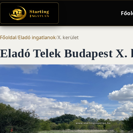
Főol
Főoldal
/
Eladó ingatlanok
/
X. kerület
Eladó Telek Budapest X. k