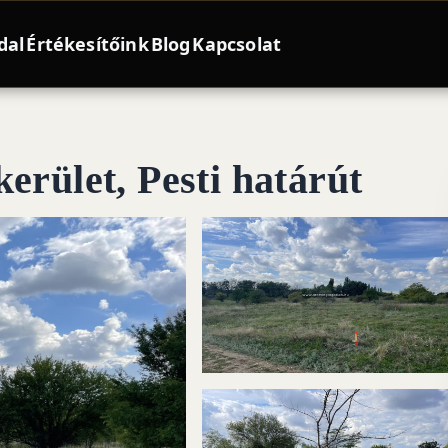
dal
Értékesítőink
Blog
Kapcsolat
erület, Pesti határút