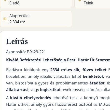
Eladó
Telek
Alapterület
2 334 m²
Leírás
Azonosító: E-X-29-221
Kiváló Befektetési Lehetőség a Pesti Határ Út Szoms
Eladásra kínálunk egy
2334 m²-es sík, füves telket
B
közelében, amely ideális választás lehet
befektetők
v
van, biztosítva a gyors és problémamentes
átadást
, 
állattartási
, vagy
logisztikai
tevékenység számára alka
A
kiváló elhelyezkedés
lehetővé teszi a könnyű megkö
Határ úthoz, amely gyors hozzáférést biztosít az M0-ás