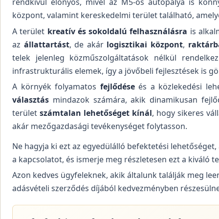
rendkívül előnyös, mivel az M5-ös autópálya is könny
központ, valamint kereskedelmi terület található, amelye
A terület
kreatív és sokoldalú felhasználásra
is alka
az
állattartást
, de akár
logisztikai központ
,
raktárb
telek jelenleg közműszolgáltatások nélkül rendelk
infrastrukturális elemek, így a jövőbeli fejlesztések is
A környék folyamatos
fejlődése
és a közlekedési leh
választás
mindazok számára, akik dinamikusan fejlődő
terület
számtalan lehetőséget kínál
, hogy sikeres vál
akár mezőgazdasági tevékenységet folytasson.
Ne hagyja ki ezt az egyedülálló befektetési lehetőséget, 
a kapcsolatot, és ismerje meg részletesen ezt a kiváló t
Azon kedves ügyfeleknek, akik általunk találják meg lee
adásvételi szerződés díjából kedvezményben részesüln