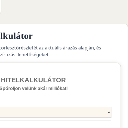
lkulátor
törlesztőrészletét az aktuális árazás alapján, és
szírozási lehetőségeket.