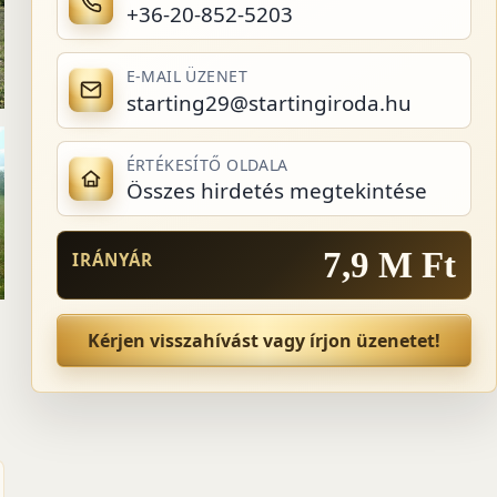
+36-20-852-5203
E-MAIL ÜZENET
starting29@startingiroda.hu
ÉRTÉKESÍTŐ OLDALA
Összes hirdetés megtekintése
7,9 M Ft
IRÁNYÁR
Kérjen visszahívást vagy írjon üzenetet!