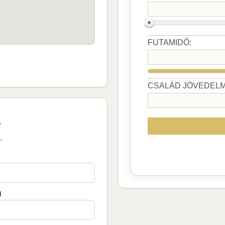
k
.
M