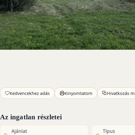
Kedvencekhez adás
Kinyomtatom
Hivatkozás m
Az ingatlan részletei
Ajánlat
Típus