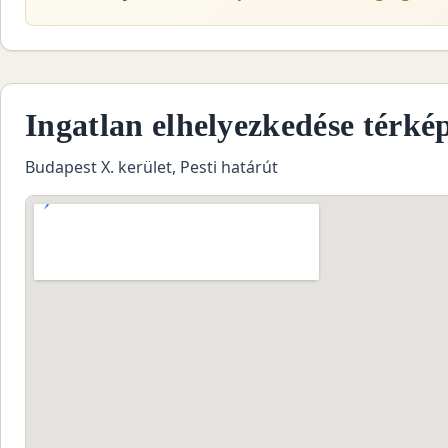
Ingatlan elhelyezkedése térké
Budapest X. kerület, Pesti határút