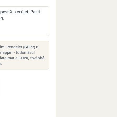
elmi Rendelet (GDPR) 6.
 alapján - tudomásul
dataimat a GDPR, továbbá
i.