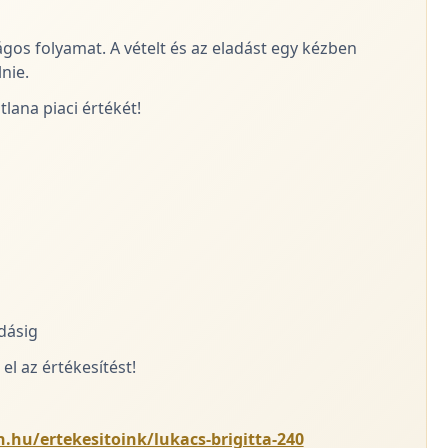
ágos folyamat. A vételt és az eladást egy kézben
nie.
lana piaci értékét!
adásig
el az értékesítést!
.hu/ertekesitoink/lukacs-brigitta-240