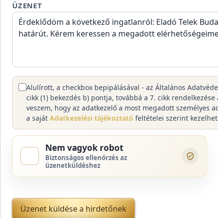
ÜZENET
Alulírott, a checkbox bepipálásával - az Általános Adatvéd
cikk (1) bekezdés b) pontja, továbbá a 7. cikk rendelkezése
veszem, hogy az adatkezelő a most megadott személyes a
a saját
Adatkezelési tájékoztató
feltételei szerint kezelhet
Nem vagyok robot
Biztonságos ellenőrzés az
üzenetküldéshez
Üzenet küldése a hirdetőnek