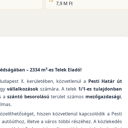
7,9 M Ft
zédságában – 2334 m²-es Telek Eladó!
udapest X. kerületében, közvetlenül a
Pesti Határ út
agy
vállalkozások
számára. A telek
1/1-es tulajdonban
és a
szántó besorolású
terület számos
mezőgazdasági
,
lmas.
zelíthetőséget, hiszen közvetlenül kapcsolódik a Pesti
 autóúthoz, illetve a város többi részéhez. A közlekedés