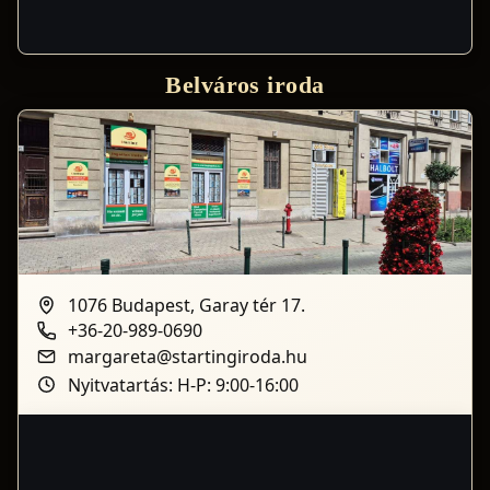
Belváros iroda
1076 Budapest, Garay tér 17.
+36-20-989-0690
margareta@startingiroda.hu
Nyitvatartás: H-P: 9:00-16:00