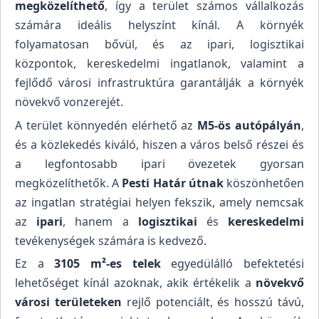
megközelíthető
, így a terület számos vállalkozás
számára ideális helyszínt kínál. A környék
folyamatosan bővül, és az ipari, logisztikai
központok, kereskedelmi ingatlanok, valamint a
fejlődő városi infrastruktúra garantálják a környék
növekvő vonzerejét.
A terület könnyedén elérhető az
M5-ös autópályán
,
és a közlekedés kiváló, hiszen a város belső részei és
a legfontosabb ipari övezetek gyorsan
megközelíthetők. A
Pesti Határ útnak
köszönhetően
az ingatlan stratégiai helyen fekszik, amely nemcsak
az
ipari
, hanem a
logisztikai
és
kereskedelmi
tevékenységek számára is kedvező.
Ez a
3105 m²-es telek
egyedülálló befektetési
lehetőséget kínál azoknak, akik értékelik a
növekvő
városi területeken
rejlő potenciált, és hosszú távú,