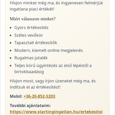
Hívjon minket még ma, és ingyenesen felmérjük
ingatlana piaci értékét!
Miért válasszon minket?
Gyors értékesítés
Széles vevőkör
Tapasztalt értékesítők
Modern, kiemelt online megjelenés
Rugalmas jutalék
Teljes körű ügyintézés az első lépéstől a
birtokbaadásig
Hívjon most, vagy írjon üzenetet még ma, és
indítsuk el az értékesítést!
Mobil:
+36-20-852-5203
További ajánlataim:
https://www.startingingatlan.hu/ertekesitoi