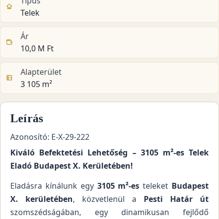
Típus
Telek
Ár
10,0 M Ft
Alapterület
3 105 m²
Leírás
Azonosító: E-X-29-222
Kiváló Befektetési Lehetőség – 3105 m²-es Telek
Eladó Budapest X. Kerületében!
Eladásra kínálunk egy
3105 m²-es
teleket
Budapest
X. kerületében
, közvetlenül a
Pesti Határ út
szomszédságában, egy dinamikusan fejlődő