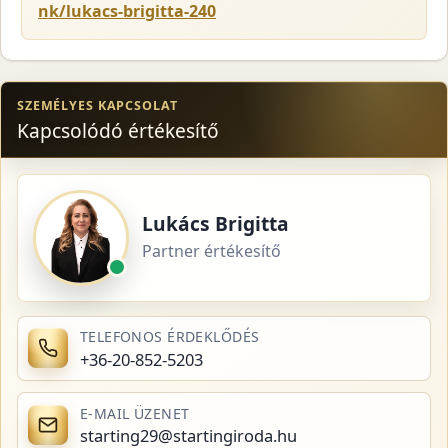
nk/lukacs-brigitta-240
SZEMÉLYES KAPCSOLAT
Kapcsolódó értékesítő
Lukács Brigitta
Partner értékesítő
TELEFONOS ÉRDEKLŐDÉS
+36-20-852-5203
E-MAIL ÜZENET
starting29@startingiroda.hu