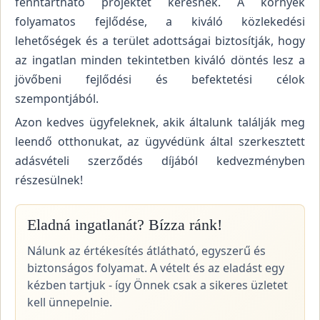
fenntartható projektet keresnek. A környék
folyamatos fejlődése, a kiváló közlekedési
lehetőségek és a terület adottságai biztosítják, hogy
az ingatlan minden tekintetben kiváló döntés lesz a
jövőbeni fejlődési és befektetési célok
szempontjából.
Azon kedves ügyfeleknek, akik általunk találják meg
leendő otthonukat, az ügyvédünk által szerkesztett
adásvételi szerződés díjából kedvezményben
részesülnek!
Eladná ingatlanát? Bízza ránk!
Nálunk az értékesítés átlátható, egyszerű és
biztonságos folyamat. A vételt és az eladást egy
kézben tartjuk - így Önnek csak a sikeres üzletet
kell ünnepelnie.