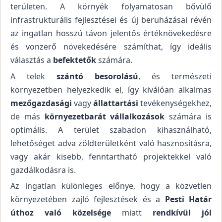
területen. A környék folyamatosan bővülő
infrastrukturális fejlesztései és új beruházásai révén
az ingatlan hosszú távon jelentős értéknövekedésre
és vonzerő növekedésére számíthat, így ideális
választás a
befektetők
számára.
A telek
szántó besorolású
, és természeti
környezetben helyezkedik el, így kiválóan alkalmas
mezőgazdasági
vagy
állattartási
tevékenységekhez,
de más
környezetbarát vállalkozások
számára is
optimális. A terület szabadon kihasználható,
lehetőséget adva zöldterületként való hasznosításra,
vagy akár kisebb, fenntartható projektekkel való
gazdálkodásra is.
Az ingatlan különleges előnye, hogy a közvetlen
környezetében zajló fejlesztések és a
Pesti Határ
úthoz való közelsége
miatt
rendkívül jól