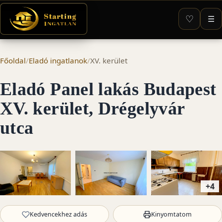
♡
☰
Főoldal
/
Eladó ingatlanok
/
XV. kerület
Eladó Panel lakás Budapest
XV. kerület, Drégelyvár
utca
+4
Kedvencekhez adás
Kinyomtatom