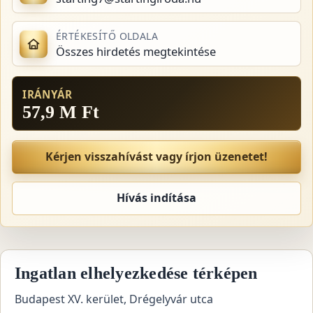
ÉRTÉKESÍTŐ OLDALA
Összes hirdetés megtekintése
IRÁNYÁR
57,9 M Ft
Kérjen visszahívást vagy írjon üzenetet!
Hívás indítása
Ingatlan elhelyezkedése térképen
Budapest XV. kerület, Drégelyvár utca