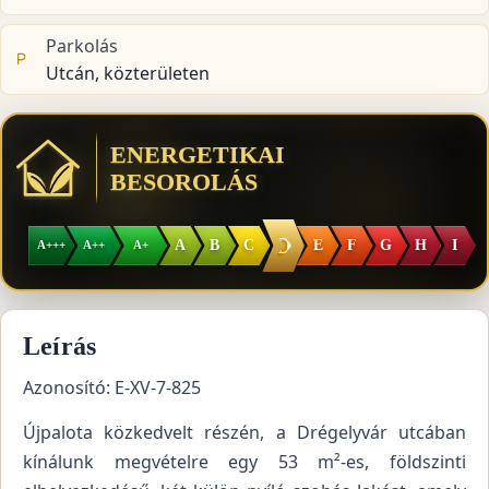
Parkolás
Utcán, közterületen
ENERGETIKAI
BESOROLÁS
D
A
B
C
E
F
G
H
I
A+++
A++
A+
Leírás
Azonosító: E-XV-7-825
Újpalota közkedvelt részén, a Drégelyvár utcában
kínálunk megvételre egy 53 m²-es, földszinti