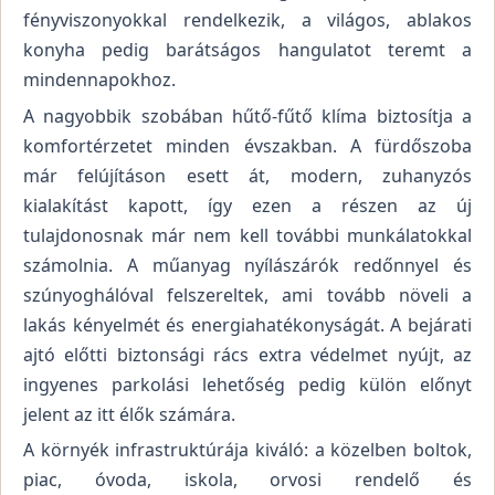
fényviszonyokkal rendelkezik, a világos, ablakos
konyha pedig barátságos hangulatot teremt a
mindennapokhoz.
A nagyobbik szobában hűtő-fűtő klíma biztosítja a
komfortérzetet minden évszakban. A fürdőszoba
már felújításon esett át, modern, zuhanyzós
kialakítást kapott, így ezen a részen az új
tulajdonosnak már nem kell további munkálatokkal
számolnia. A műanyag nyílászárók redőnnyel és
szúnyoghálóval felszereltek, ami tovább növeli a
lakás kényelmét és energiahatékonyságát. A bejárati
ajtó előtti biztonsági rács extra védelmet nyújt, az
ingyenes parkolási lehetőség pedig külön előnyt
jelent az itt élők számára.
A környék infrastruktúrája kiváló: a közelben boltok,
piac, óvoda, iskola, orvosi rendelő és