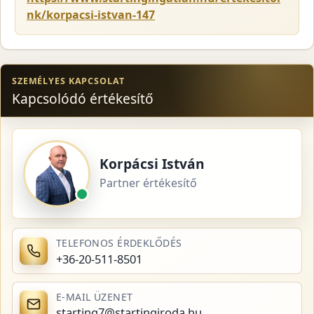
nk/korpacsi-istvan-147
SZEMÉLYES KAPCSOLAT
Kapcsolódó értékesítő
Korpácsi István
Partner értékesítő
TELEFONOS ÉRDEKLŐDÉS
+36-20-511-8501
E-MAIL ÜZENET
starting7@startingiroda.hu