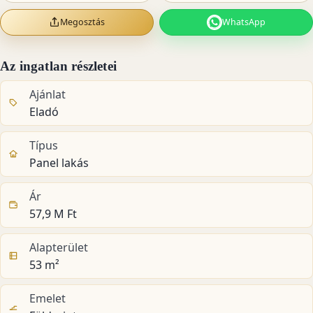
Megosztás
WhatsApp
Az ingatlan részletei
Ajánlat
Eladó
Típus
Panel lakás
Ár
57,9 M Ft
Alapterület
53 m²
Emelet