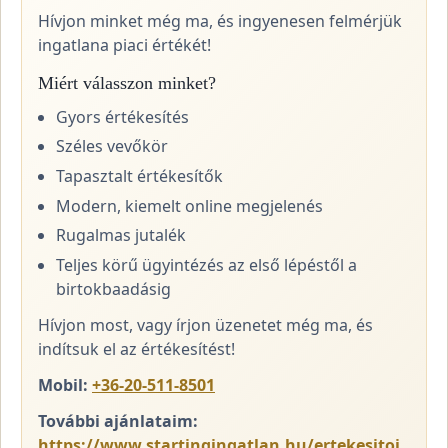
Hívjon minket még ma, és ingyenesen felmérjük
ingatlana piaci értékét!
Miért válasszon minket?
Gyors értékesítés
Széles vevőkör
Tapasztalt értékesítők
Modern, kiemelt online megjelenés
Rugalmas jutalék
Teljes körű ügyintézés az első lépéstől a
birtokbaadásig
Hívjon most, vagy írjon üzenetet még ma, és
indítsuk el az értékesítést!
Mobil:
+36-20-511-8501
További ajánlataim:
https://www.startingingatlan.hu/ertekesitoi