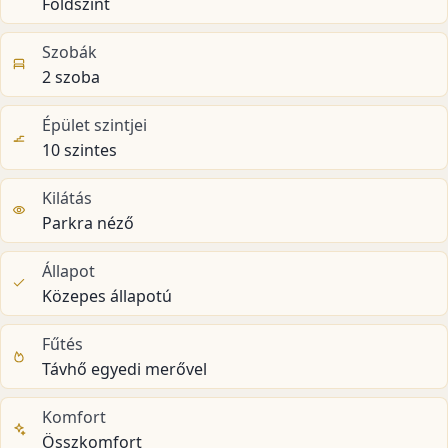
Földszint
Szobák
2 szoba
Épület szintjei
10 szintes
Kilátás
Parkra néző
Állapot
Közepes állapotú
Fűtés
Távhő egyedi merővel
Komfort
Összkomfort