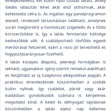
elhelyezkedésű, két külön nyíló szobás lakást, amely
ideális választás lehet akár első otthonnak, akár
befektetési célra is. Az ingatlan egy panelprogramon
átesett, rendezett társasházban található, amelynek
során megtörtént a homlokzati szigetelés és a fűtés
korszerűsítése is, így a lakás fenntartási költsége
kedvezőbbé vált. A szabályozható távfűtés egyedi
mérőórával felszerelt, ezért a rezsi jól tervezhető és
fogyasztásarányosan fizethető.
A lakás közepes állapotú, jelenlegi formájában is
lakható, ugyanakkor igény szerint remekül alakítható
és felújítható az új tulajdonos elképzelései alapján. A
praktikus elrendezésnek köszönhetően a szobák
külön nyílnak, így családok, párok vagy akár
kiadásban gondolkodók számára is kényelmes
megoldást kínál. A keleti és délnyugati tájolásnak
köszönhetően a lakás egész nap kellemes