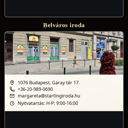
Belváros iroda
1076 Budapest, Garay tér 17.
+36-20-989-0690
margareta@startingiroda.hu
Nyitvatartás: H-P: 9:00-16:00