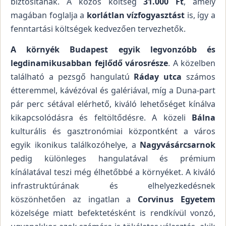
biztosítanak. A közös költség
31.000 Ft
, amely
magában foglalja a
korlátlan vízfogyasztást
is, így a
fenntartási költségek kedvezően tervezhetők.
A környék Budapest egyik legvonzóbb és
legdinamikusabban fejlődő városrésze
. A közelben
található a pezsgő hangulatú
Ráday utca
számos
étteremmel, kávézóval és galériával, míg a Duna-part
pár perc sétával elérhető, kiváló lehetőséget kínálva
kikapcsolódásra és feltöltődésre. A közeli
Bálna
kulturális és gasztronómiai központként a város
egyik ikonikus találkozóhelye, a
Nagyvásárcsarnok
pedig különleges hangulatával és prémium
kínálatával teszi még élhetőbbé a környéket. A kiváló
infrastruktúrának és elhelyezkedésnek
köszönhetően az ingatlan a
Corvinus Egyetem
közelsége miatt befektetésként is rendkívül vonzó,