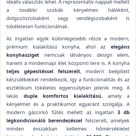
ideális választás lehet. A reprezentatív nappali mellett
a további szobák kényelmes hálóként,
dolgozószobaként vagy vendégszobaként is
tökéletesen funkcionálnak.
Az ingatlan egyik különlegesebb része a modern,
prémium kialakítású konyha, ahol az
elegáns
konyhasziget
nemcsak látványos design elem,
hanem a mindennapi élet központi tere is. A konyha
teljes gépesítéssel felszerelt
, modern beépített
készülékekkel rendelkezik, így a funkcionalitás és az
esztétikum tökéletes egyensúlyban jelenik meg. A
lakás
dupla komfortos kialakítású
, amely a
kényelmet és a praktikumot egyaránt szolgálja. A
modern gázcirkó fűtés mellett az ingatlan
3 db
légkondicionáló berendezéssel
felszerelt, amelyek
minden évszakban kellemes hőmérsékletet