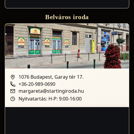
Belváros iroda
1076 Budapest, Garay tér 17.
+36-20-989-0690
margareta@startingiroda.hu
Nyitvatartás: H-P: 9:00-16:00