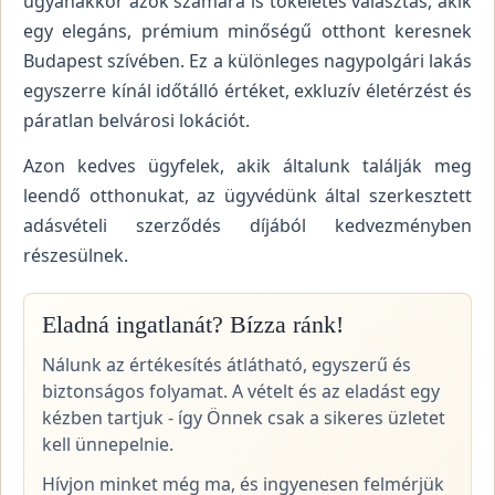
ugyanakkor azok számára is tökéletes választás, akik
egy elegáns, prémium minőségű otthont keresnek
Budapest szívében. Ez a különleges nagypolgári lakás
egyszerre kínál időtálló értéket, exkluzív életérzést és
páratlan belvárosi lokációt.
Azon kedves ügyfelek, akik általunk találják meg
leendő otthonukat, az ügyvédünk által szerkesztett
adásvételi szerződés díjából kedvezményben
részesülnek.
Eladná ingatlanát? Bízza ránk!
Nálunk az értékesítés átlátható, egyszerű és
biztonságos folyamat. A vételt és az eladást egy
kézben tartjuk - így Önnek csak a sikeres üzletet
kell ünnepelnie.
Hívjon minket még ma, és ingyenesen felmérjük