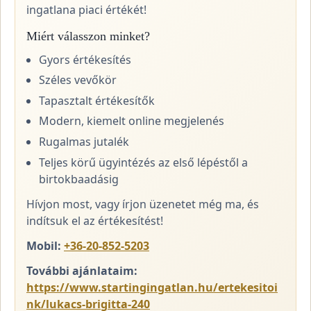
ingatlana piaci értékét!
Miért válasszon minket?
Gyors értékesítés
Széles vevőkör
Tapasztalt értékesítők
Modern, kiemelt online megjelenés
Rugalmas jutalék
Teljes körű ügyintézés az első lépéstől a
birtokbaadásig
Hívjon most, vagy írjon üzenetet még ma, és
indítsuk el az értékesítést!
Mobil:
+36-20-852-5203
További ajánlataim:
https://www.startingingatlan.hu/ertekesitoi
nk/lukacs-brigitta-240