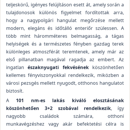
teljeskörű, igényes felújításon esett át, amely során a
tulajdonosok különös figyelmet fordítottak arra,
hogy a nagypolgári hangulat megőrzése mellett
modern, elegáns és időtálló enteriőr szülessen. A
több mint háromméteres belmagasság, a tágas
helyiségek és a természetes fényben gazdag terek
különleges atmoszférát teremtenek, amely már az
első pillanatban magával ragadja az embert. Az
ingatlan
északnyugati fekvésének
köszönhetően
kellemes fényviszonyokkal rendelkezik, miközben a
városi pezsgés mellett nyugodt, otthonos hangulatot
biztosít.
A
101 nm-es lakás kiváló elosztásának
köszönhetően 3+2 szobával rendelkezik
, így
nagyobb családok számára, otthoni
munkavégzéshez vagy akár befektetési célra is