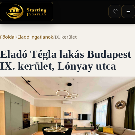
♡
☰
Főoldal
/
Eladó ingatlanok
/
IX. kerület
Eladó Tégla lakás Budapest
IX. kerület, Lónyay utca