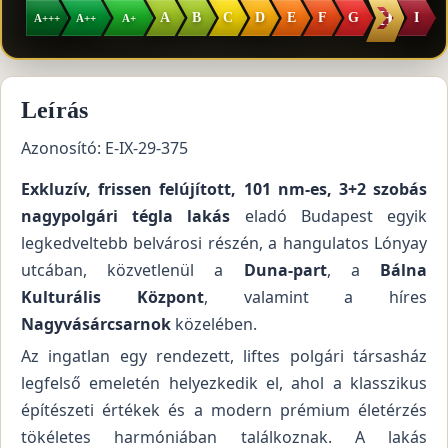
H
A
B
C
D
E
F
G
I
A+++
A++
A+
Leírás
Azonosító: E-IX-29-375
Exkluzív, frissen felújított, 101 nm-es, 3+2 szobás
nagypolgári tégla lakás
eladó Budapest egyik
legkedveltebb belvárosi részén, a hangulatos Lónyay
utcában, közvetlenül a
Duna-part
, a
Bálna
Kulturális Központ
, valamint a híres
Nagyvásárcsarnok
közelében.
Az ingatlan egy rendezett, liftes polgári társasház
legfelső emeletén helyezkedik el, ahol a klasszikus
építészeti értékek és a modern prémium életérzés
tökéletes harmóniában találkoznak. A lakás