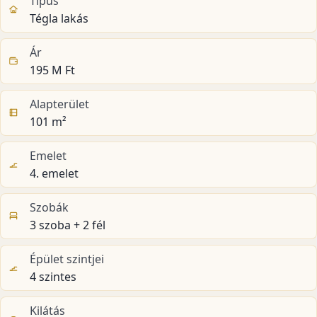
Típus
Tégla lakás
Ár
195 M Ft
Alapterület
101 m²
Emelet
4. emelet
Szobák
3 szoba + 2 fél
Épület szintjei
4 szintes
Kilátás