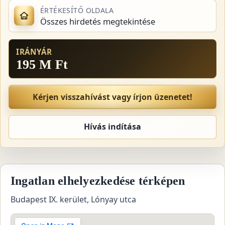
ÉRTÉKESÍTŐ OLDALA
Összes hirdetés megtekintése
IRÁNYÁR
195 M Ft
Kérjen visszahívást vagy írjon üzenetet!
Hívás indítása
Ingatlan elhelyezkedése térképen
Budapest IX. kerület, Lónyay utca