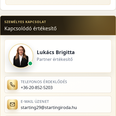
SZEMÉLYES KAPCSOLAT
Kapcsolódó értékesítő
Lukács Brigitta
Partner értékesítő
TELEFONOS ÉRDEKLŐDÉS
+36-20-852-5203
E-MAIL ÜZENET
starting29@startingiroda.hu